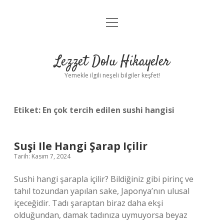
menüyü
Anasayfa
aç
Gizlilik Politikası
Lezzet Dolu Hikayeler
Yasal Uyarı
Yemekle ilgili neşeli bilgiler keşfet!
Hakkımızda
Etiket:
En çok tercih edilen sushi hangisi
Suşi Ile Hangi Şarap Içilir
Tarih: Kasım 7, 2024
Sushi hangi şarapla içilir? Bildiğiniz gibi pirinç ve
tahıl tozundan yapılan sake, Japonya’nın ulusal
içeceğidir. Tadı şaraptan biraz daha ekşi
olduğundan, damak tadınıza uymuyorsa beyaz