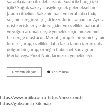
şarapla da tercih edebilirsiniz. Sushi ile hangi içki
içilir? Soğuk sake’yi suşiyle içmek geleneksel bir
Japon ritüelidir. Sake’nin hafif ve ferahlatıcı tadı,
suşinin zengin ve çeşitli lezzetlerini tamamlar. Ayrıca
erişte erişteleriyle de iyi gider ve özellikle baharatlı
ve yoğun aromalı erişte yemekleri için mükemmel
bir denge oluşturur. Merlot şarap ile ne yenir? İyi bir
kırmızı şarap, özellikle daha fazla tanen içeren daha
dolgun bir şarap, örneğin Cabernet Sauvignon,
Merlot veya Pinot Noir, kırmızı et yemekleriyle…
Suşi
Devamını okuyun
Yorum Bırak
Ile
Hangi
Şarap
Içilir
https://www.artiiki.com.tr
https://heso.com.tr
https://gule.com.tr
Sitemap