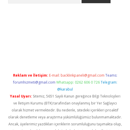
iriş
Reklam ve İletişim:
E-mail:
backlinkpaneli@gmail.com
Teams:
forumhizmeti@gmail.com
Whatsapp: 0262 606 0 726
Telegram:
@karabul
Yasal Uyarı:
Sitemiz, 5651 Sayılı Kanun gereğince Bilgi Teknolojileri
ve İletişim Kurumu (BTK) tarafından onaylanmış bir Yer Sağlayıcı
olarak hizmet vermektedir. Bu nedenle, sitedeki içerikleri proaktif
olarak denetleme veya araştırma yükümlülüğümüz bulunmamaktadır.
Ancak, üyelerimiz yazdıkları içeriklerin sorumluluğunu taşımakta olup,