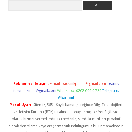
Arama
iriş
Reklam ve İletişim:
E-mail:
backlinkpaneli@gmail.com
Teams:
forumhizmeti@gmail.com
Whatsapp: 0262 606 0 726
Telegram:
@karabul
Yasal Uyarı:
Sitemiz, 5651 Sayılı Kanun gereğince Bilgi Teknolojileri
ve İletişim Kurumu (BTK) tarafından onaylanmış bir Yer Sağlayıcı
olarak hizmet vermektedir. Bu nedenle, sitedeki içerikleri proaktif
olarak denetleme veya araştırma yükümlülüğümüz bulunmamaktadır.