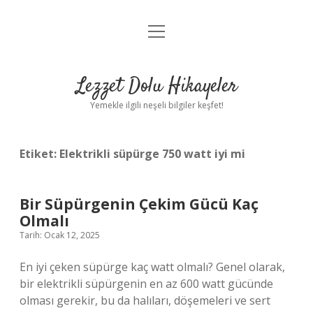
menüyü
Anasayfa
aç
Gizlilik Politikası
Lezzet Dolu Hikayeler
Yasal Uyarı
Yemekle ilgili neşeli bilgiler keşfet!
Hakkımızda
Etiket:
Elektrikli süpürge 750 watt iyi mi
Bir Süpürgenin Çekim Gücü Kaç
Olmalı
Tarih: Ocak 12, 2025
En iyi çeken süpürge kaç watt olmalı? Genel olarak,
bir elektrikli süpürgenin en az 600 watt gücünde
olması gerekir, bu da halıları, döşemeleri ve sert