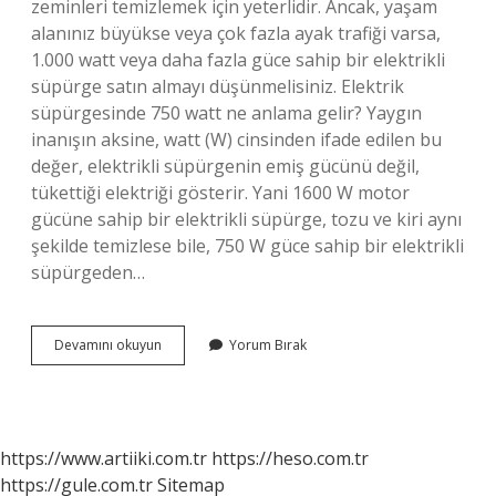
zeminleri temizlemek için yeterlidir. Ancak, yaşam
alanınız büyükse veya çok fazla ayak trafiği varsa,
1.000 watt veya daha fazla güce sahip bir elektrikli
süpürge satın almayı düşünmelisiniz. Elektrik
süpürgesinde 750 watt ne anlama gelir? Yaygın
inanışın aksine, watt (W) cinsinden ifade edilen bu
değer, elektrikli süpürgenin emiş gücünü değil,
tükettiği elektriği gösterir. Yani 1600 W motor
gücüne sahip bir elektrikli süpürge, tozu ve kiri aynı
şekilde temizlese bile, 750 W güce sahip bir elektrikli
süpürgeden…
Bir
Devamını okuyun
Yorum Bırak
Süpürgenin
Çekim
Gücü
Kaç
Olmalı
https://www.artiiki.com.tr
https://heso.com.tr
https://gule.com.tr
Sitemap