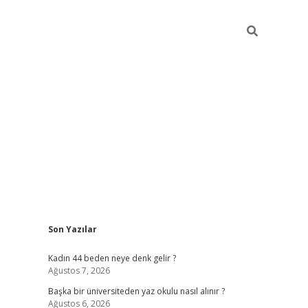
Sidebar
Son Yazılar
ilbet giriş
Kadın 44 beden neye denk gelir ?
Ağustos 7, 2026
Başka bir üniversiteden yaz okulu nasıl alınır ?
Ağustos 6, 2026