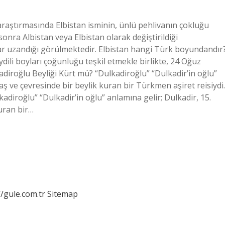
 araştırmasında Elbistan isminin, ünlü pehlivanın çokluğu
onra Albistan veya Elbistan olarak değiştirildiği
 kadar uzandığı görülmektedir. Elbistan hangi Türk boyundandır
dili boyları çoğunluğu teşkil etmekle birlikte, 24 Oğuz
diroğlu Beyliği Kürt mü? “Dulkadiroğlu” “Dulkadir’in oğlu”
ş ve çevresinde bir beylik kuran bir Türkmen aşiret reisiydi.
adiroğlu” “Dulkadir’in oğlu” anlamına gelir; Dulkadir, 15.
uran bir…
//gule.com.tr
Sitemap