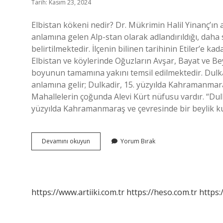
Tarih: Kasım 23, 2024
Elbistan kökeni nedir? Dr. Mükrimin Halil Yinanç’ın
anlamına gelen Alp-stan olarak adlandırıldığı, daha s
belirtilmektedir. İlçenin bilinen tarihinin Etiler’e
Elbistan ve köylerinde Oğuzların Avşar, Bayat ve Bey
boyunun tamamına yakını temsil edilmektedir. Dulka
anlamına gelir; Dulkadir, 15. yüzyılda Kahramanmara
Mahallelerin çoğunda Alevi Kürt nüfusu vardır. “Dulk
yüzyılda Kahramanmaraş ve çevresinde bir beylik k
Elbistan
Devamını okuyun
Yorum Bırak
Hangi
Beylik
https://www.artiiki.com.tr
https://heso.com.tr
https: