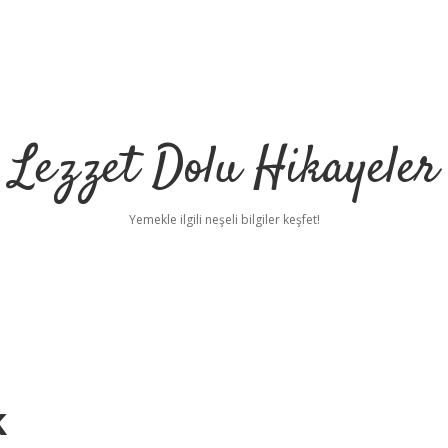
Lezzet Dolu Hikayeler
Yemekle ilgili neşeli bilgiler keşfet!
k