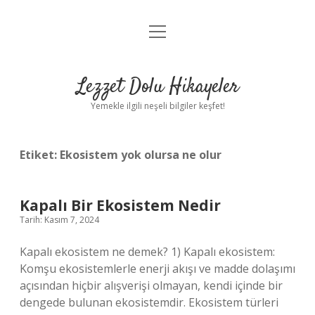
menüyü
Anasayfa
aç
Gizlilik Politikası
Lezzet Dolu Hikayeler
Yasal Uyarı
Yemekle ilgili neşeli bilgiler keşfet!
Hakkımızda
Etiket:
Ekosistem yok olursa ne olur
Kapalı Bir Ekosistem Nedir
Tarih: Kasım 7, 2024
Kapalı ekosistem ne demek? 1) Kapalı ekosistem:
Komşu ekosistemlerle enerji akışı ve madde dolaşımı
açısından hiçbir alışverişi olmayan, kendi içinde bir
dengede bulunan ekosistemdir. Ekosistem türleri