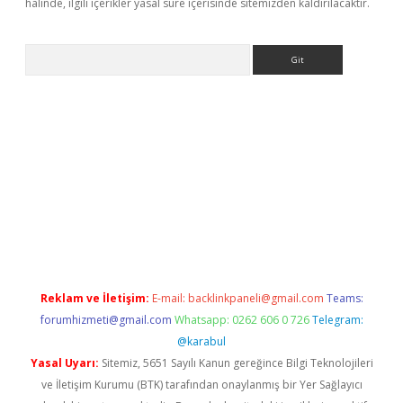
halinde, ilgili içerikler yasal süre içerisinde sitemizden kaldırılacaktır.
Arama
 giriş
Reklam ve İletişim:
E-mail:
backlinkpaneli@gmail.com
Teams:
forumhizmeti@gmail.com
Whatsapp: 0262 606 0 726
Telegram:
@karabul
Yasal Uyarı:
Sitemiz, 5651 Sayılı Kanun gereğince Bilgi Teknolojileri
ve İletişim Kurumu (BTK) tarafından onaylanmış bir Yer Sağlayıcı