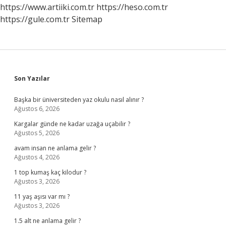
Önemlidir
https://www.artiiki.com.tr
https://heso.com.tr
https://gule.com.tr
Sitemap
Sidebar
Son Yazılar
Başka bir üniversiteden yaz okulu nasıl alınır ?
Ağustos 6, 2026
Kargalar günde ne kadar uzağa uçabilir ?
Ağustos 5, 2026
avam insan ne anlama gelir ?
Ağustos 4, 2026
1 top kumaş kaç kilodur ?
Ağustos 3, 2026
11 yaş aşısı var mı ?
Ağustos 3, 2026
1.5 alt ne anlama gelir ?