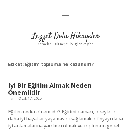
menüyü
Anasayfa
aç
Gizlilik Politikası
Lezzet Dolu Hikayeler
Yasal Uyarı
Yemekle ilgili neşeli bilgiler keşfet!
Hakkımızda
Etiket:
Eğitim topluma ne kazandırır
Iyi Bir Eğitim Almak Neden
Önemlidir
Tarih: Ocak 17, 2025
Eğitim neden önemlidir? Eğitimin amacı, bireylerin
daha iyi hayatlar yaşamasını sağlamak, dünyayı daha
iyi anlamalarına yardımcı olmak ve toplumun genel