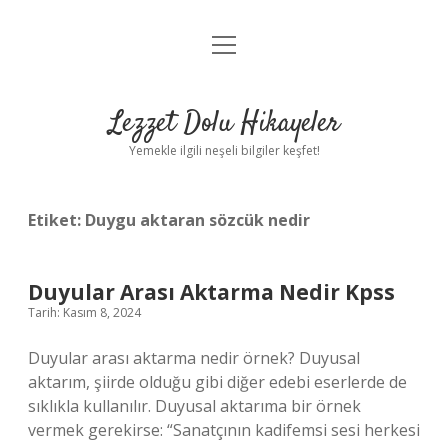
menüyü
Anasayfa
aç
Gizlilik Politikası
Lezzet Dolu Hikayeler
Yasal Uyarı
Yemekle ilgili neşeli bilgiler keşfet!
Hakkımızda
Etiket:
Duygu aktaran sözcük nedir
Duyular Arası Aktarma Nedir Kpss
Tarih: Kasım 8, 2024
Duyular arası aktarma nedir örnek? Duyusal
aktarım, şiirde olduğu gibi diğer edebi eserlerde de
sıklıkla kullanılır. Duyusal aktarıma bir örnek
vermek gerekirse: “Sanatçının kadifemsi sesi herkesi