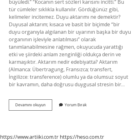
büyüledi.” “Kocanın sert sözleri karısını incitti.” Bu
tür cümleler sıklıkla kullanılır. Gördüğünüz gibi,
kelimeler incitemez. Duyu aktarımı ne demektir?
Duyusal aktarım; kısaca ve basit bir biçimde “bir
duyu organıyla algılanan bir uyarının başka bir duyu
organının işleviyle anlatılması” olarak
tanımlanabilmesine rağmen, okuyucuda yarattığı
etki ve şiirdeki anlam zenginliği oldukça derin ve
karmaşıktır. Aktarım nedir edebiyatta? Aktarım
(Almanca: Übertragung, Fransızca; transfert,
İngilizce: transference) olumlu ya da olumsuz soyut
bir kavramın, daha doğrusu duygusal stresin bir…
Duyular
Devamını okuyun
Yorum Bırak
Arası
Aktarma
Nedir
Kpss
https://www.artiiki.com.tr
https://heso.com.tr