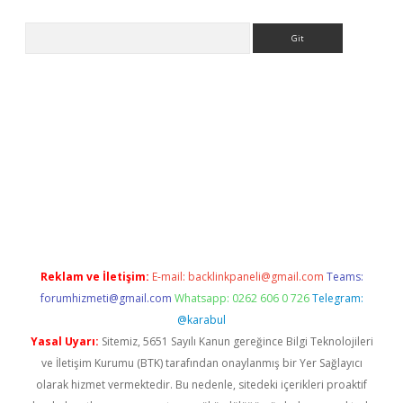
Arama
riş
Reklam ve İletişim:
E-mail:
backlinkpaneli@gmail.com
Teams:
forumhizmeti@gmail.com
Whatsapp: 0262 606 0 726
Telegram:
@karabul
Yasal Uyarı:
Sitemiz, 5651 Sayılı Kanun gereğince Bilgi Teknolojileri
ve İletişim Kurumu (BTK) tarafından onaylanmış bir Yer Sağlayıcı
olarak hizmet vermektedir. Bu nedenle, sitedeki içerikleri proaktif