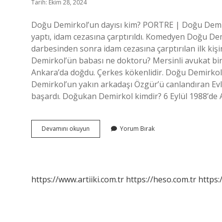
Tarih: Ekim 28, 2024
Doğu Demirkol’un dayısı kim? PORTRE | Doğu Demirko
yaptı, idam cezasına çarptırıldı. Komedyen Doğu D
darbesinden sonra idam cezasına çarptırılan ilk kiş
Demirkol’ün babası ne doktoru? Mersinli avukat bir 
Ankara’da doğdu. Çerkes kökenlidir. Doğu Demirko
Demirkol’un yakın arkadaşı Özgür’ü canlandıran Ev
başardı. Doğukan Demirkol kimdir? 6 Eylül 1988’de
Doğunun
Devamını okuyun
Yorum Bırak
Dayısı
Kim
https://www.artiiki.com.tr
https://heso.com.tr
https: