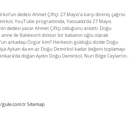
l’un dedesi Ahmet Çiftçi: 27 Mayıs’a karşı direniş çağrısı
emirkol, YouTube programında, Yassıada’da 27 Mayıs
inin dedesi yazar Ahmet Çiftçi olduğunu anlattı. Doğu
anne ile Balıkesirli doktor bir babanın oğlu olarak
l’ün arkadaşı Özgür kim? Herkesin güldüğü dizide Doğu
liya Aykan da en az Doğu Demirkol kadar beğeni toplamayı
 Ankara’da doğan Aydın Doğu Demirkol, Nuri Bilge Ceylan’ın
//gule.com.tr
Sitemap