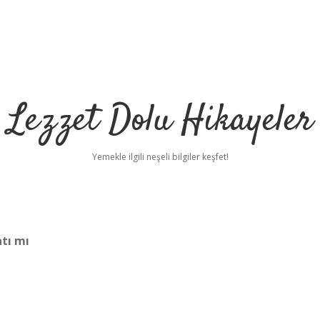
Lezzet Dolu Hikayeler
Yemekle ilgili neşeli bilgiler keşfet!
tı mı