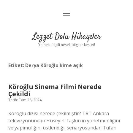
menüyü
Anasayfa
aç
Gizlilik Politikası
Lezzet Dolu Hikayeler
Yasal Uyarı
Yemekle ilgili neşeli bilgiler keşfet!
Hakkımızda
Etiket:
Derya Köroğlu kime aşık
Köroğlu Sinema Filmi Nerede
Çekildi
Tarih: Ekim 28, 2024
Köroğlu dizisi nerede çekilmiştir? TRT Ankara
televizyonundan Hüseyin Taşkın’ın yönetmenliğini
ve yapımcılığını üstlendiği, senaryosundan Tufan