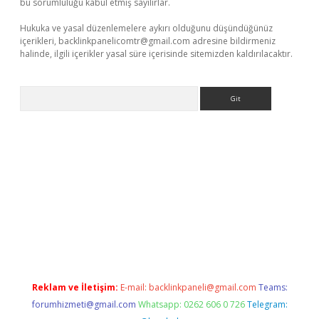
bu sorumluluğu kabul etmiş sayılırlar.
Hukuka ve yasal düzenlemelere aykırı olduğunu düşündüğünüz
içerikleri,
backlinkpanelicomtr@gmail.com
adresine bildirmeniz
halinde, ilgili içerikler yasal süre içerisinde sitemizden kaldırılacaktır.
Arama
iriş
Reklam ve İletişim:
E-mail:
backlinkpaneli@gmail.com
Teams:
forumhizmeti@gmail.com
Whatsapp: 0262 606 0 726
Telegram: