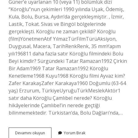
Güner’e uyarlanan 10 (veya 11) bölümlük dizi
“Köroğlu”nun çekimleri 1990 yılında Uşak, Ödemiş,
Kula, Bolu, Bursa, Aydın’da gerçekleşmiştir. , İzmir,
Lastik, Tokat. Sivas ve Bingöl bölgelerinde
gerçekleşti. Köroğlu ne zaman çekildi? Köroğlu
(film)YönetmenAtıf YılmazTürFilmTürüAksiyon,
Duygusal, Macera, TarihRenkRenk, 35 mmYapım
yılı196811 daha fazla satır Köroğlu filmindeki Bolu
Beyi kimdir? Sürgündeki Tatar Ramazan1992 Çirkin
Bir Adam1969 Tatar Ramazan1992 Köroğlu
Kenetleme1968 Kuyu1968 Köroğlu filmi Ayvaz kim?
Zafer KarakaşZafer Karakaya1960 Doğumlu (63-64
yaş) Erzurum, TürkiyeUyruğuTürkMeslekAktör1
satır daha Köroğlu Çamlıbel nerede? Köroğlu
hikâyelerinde Çamlıbel’in nerede geçtiği
bilinmemektedir. Türkistan’da, Bolu Dağları’nda,…
Köroğlu
Devamını okuyun
Yorum Bırak