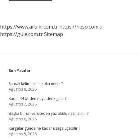
Sinema
Filmi
Nerede
Çekildi
https://www.artiiki.com.tr
https://heso.com.tr
https://gule.com.tr
Sitemap
Sidebar
Son Yazılar
Sumak kelimesinin koku nedir ?
Ağustos 8, 2026
Kadın 44 beden neye denk gelir ?
Ağustos 7, 2026
Başka bir üniversiteden yaz okulu nasıl alınır ?
Ağustos 6, 2026
Kargalar günde ne kadar uzağa uçabilir ?
Ağustos 5, 2026