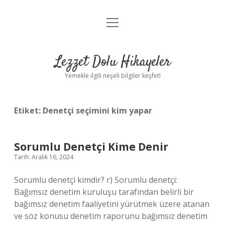
menüyü
Anasayfa
aç
Gizlilik Politikası
Lezzet Dolu Hikayeler
Yasal Uyarı
Yemekle ilgili neşeli bilgiler keşfet!
Hakkımızda
Etiket:
Denetçi seçimini kim yapar
Sorumlu Denetçi Kime Denir
Tarih: Aralık 16, 2024
Sorumlu denetçi kimdir? r) Sorumlu denetçi:
Bağımsız denetim kuruluşu tarafından belirli bir
bağımsız denetim faaliyetini yürütmek üzere atanan
ve söz konusu denetim raporunu bağımsız denetim