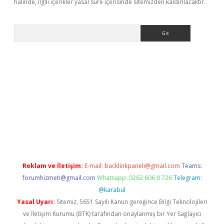
halinde, ilgili içerikler yasal süre içerisinde sitemizden kaldırılacaktır.
Arama
iriş
Reklam ve İletişim:
E-mail:
backlinkpaneli@gmail.com
Teams:
forumhizmeti@gmail.com
Whatsapp: 0262 606 0 726
Telegram:
@karabul
Yasal Uyarı:
Sitemiz, 5651 Sayılı Kanun gereğince Bilgi Teknolojileri
ve İletişim Kurumu (BTK) tarafından onaylanmış bir Yer Sağlayıcı