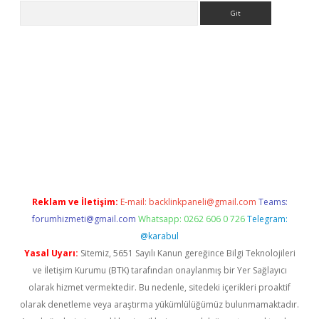
Arama
riş
Reklam ve İletişim:
E-mail:
backlinkpaneli@gmail.com
Teams:
forumhizmeti@gmail.com
Whatsapp: 0262 606 0 726
Telegram:
@karabul
Yasal Uyarı:
Sitemiz, 5651 Sayılı Kanun gereğince Bilgi Teknolojileri
ve İletişim Kurumu (BTK) tarafından onaylanmış bir Yer Sağlayıcı
olarak hizmet vermektedir. Bu nedenle, sitedeki içerikleri proaktif
olarak denetleme veya araştırma yükümlülüğümüz bulunmamaktadır.