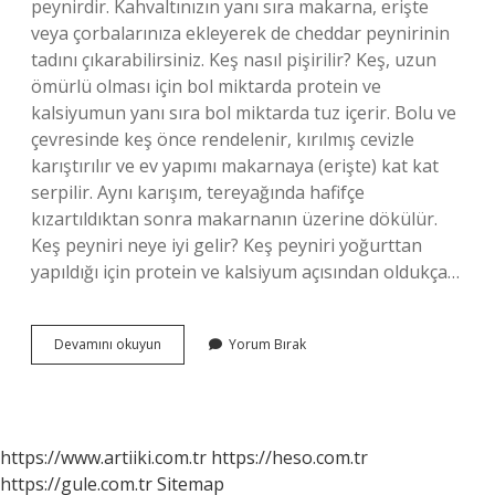
peynirdir. Kahvaltınızın yanı sıra makarna, erişte
veya çorbalarınıza ekleyerek de cheddar peynirinin
tadını çıkarabilirsiniz. Keş nasıl pişirilir? Keş, uzun
ömürlü olması için bol miktarda protein ve
kalsiyumun yanı sıra bol miktarda tuz içerir. Bolu ve
çevresinde keş önce rendelenir, kırılmış cevizle
karıştırılır ve ev yapımı makarnaya (erişte) kat kat
serpilir. Aynı karışım, tereyağında hafifçe
kızartıldıktan sonra makarnanın üzerine dökülür.
Keş peyniri neye iyi gelir? Keş peyniri yoğurttan
yapıldığı için protein ve kalsiyum açısından oldukça…
Keş
Devamını okuyun
Yorum Bırak
Ne
Için
Kullanılır
https://www.artiiki.com.tr
https://heso.com.tr
https://gule.com.tr
Sitemap