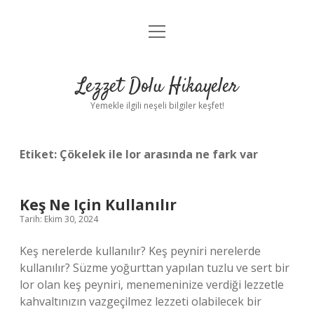
menüyü
Anasayfa
aç
Gizlilik Politikası
Lezzet Dolu Hikayeler
Yasal Uyarı
Yemekle ilgili neşeli bilgiler keşfet!
Hakkımızda
Etiket:
Çökelek ile lor arasında ne fark var
Keş Ne Için Kullanılır
Tarih: Ekim 30, 2024
Keş nerelerde kullanılır? Keş peyniri nerelerde
kullanılır? Süzme yoğurttan yapılan tuzlu ve sert bir
lor olan keş peyniri, menemeninize verdiği lezzetle
kahvaltınızın vazgeçilmez lezzeti olabilecek bir