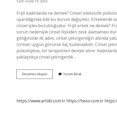
Tarih: Aralık 19, 2024
Frijit kadınlarda ne demek? Cinsel isteksizlik psikolo
uyarıldığında bile bu durum değişmez. Erkeklerde ve ka
cinsel işlev bozukluğudur. Frijit erkek ne demek? Fri
sorun nedeniyle cinsel ilişkiden zevk alamaması du
gittiğinizde ilk adım, cinsel çekingenliğin altında ya
Uzman uygun görürse ilaç kullanılabilir. Cinsel çeki
psikolojikse, bir terapistten destek alınır. Kadınlar
yaklaştıkça cinsel çekingenlik…
Frijit
Devamını okuyun
Yorum Bırak
Kadın
Ne
Demek
https://www.artiiki.com.tr
https://heso.com.tr
https: