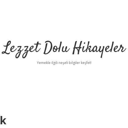
Lezzet Dolu Hikayeler
Yemekle ilgili neşeli bilgiler keşfet!
ek