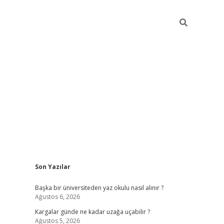
Sidebar
Son Yazılar
ilbet giriş
Başka bir üniversiteden yaz okulu nasıl alınır ?
Ağustos 6, 2026
Kargalar günde ne kadar uzağa uçabilir ?
Ağustos 5, 2026