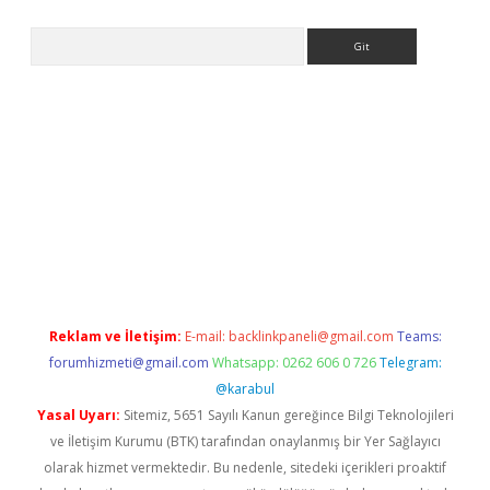
Arama
iriş
Reklam ve İletişim:
E-mail:
backlinkpaneli@gmail.com
Teams:
forumhizmeti@gmail.com
Whatsapp: 0262 606 0 726
Telegram:
@karabul
Yasal Uyarı:
Sitemiz, 5651 Sayılı Kanun gereğince Bilgi Teknolojileri
ve İletişim Kurumu (BTK) tarafından onaylanmış bir Yer Sağlayıcı
olarak hizmet vermektedir. Bu nedenle, sitedeki içerikleri proaktif