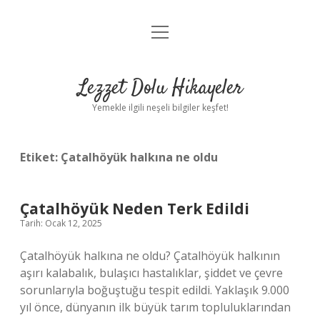
menüyü
Anasayfa
aç
Gizlilik Politikası
Lezzet Dolu Hikayeler
Yasal Uyarı
Yemekle ilgili neşeli bilgiler keşfet!
Hakkımızda
Etiket:
Çatalhöyük halkına ne oldu
Çatalhöyük Neden Terk Edildi
Tarih: Ocak 12, 2025
Çatalhöyük halkına ne oldu? Çatalhöyük halkının
aşırı kalabalık, bulaşıcı hastalıklar, şiddet ve çevre
sorunlarıyla boğuştuğu tespit edildi. Yaklaşık 9.000
yıl önce, dünyanın ilk büyük tarım topluluklarından