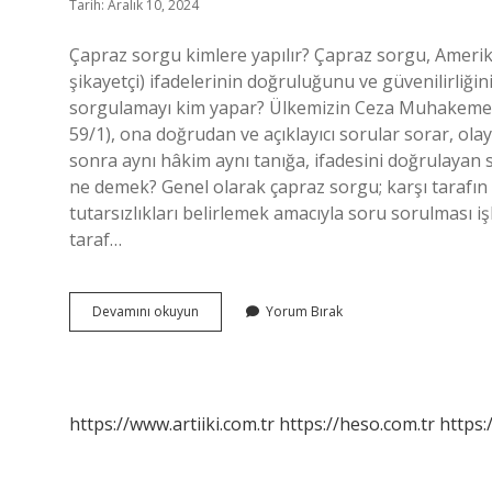
Tarih: Aralık 10, 2024
Çapraz sorgu kimlere yapılır? Çapraz sorgu, Amerika
şikayetçi) ifadelerinin doğruluğunu ve güvenilirliği
sorgulamayı kim yapar? Ülkemizin Ceza Muhakemele
59/1), ona doğrudan ve açıklayıcı sorular sorar, ol
sonra aynı hâkim aynı tanığa, ifadesini doğrulayan
ne demek? Genel olarak çapraz sorgu; karşı tarafın t
tutarsızlıkları belirlemek amacıyla soru sorulması iş
taraf…
Çapraz
Devamını okuyun
Yorum Bırak
Sorgu
Neden
Yapılır
https://www.artiiki.com.tr
https://heso.com.tr
https: