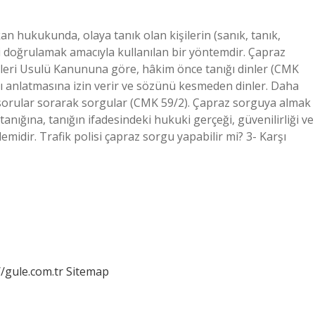
n hukukunda, olaya tanık olan kişilerin (sanık, tanık,
ni doğrulamak amacıyla kullanılan bir yöntemdir. Çapraz
ri Usulü Kanununa göre, hâkim önce tanığı dinler (CMK
ayı anlatmasına izin verir ve sözünü kesmeden dinler. Daha
 sorular sorarak sorgular (CMK 59/2). Çapraz sorguya almak
anığına, tanığın ifadesindeki hukuki gerçeği, güvenilirliği ve
lemidir. Trafik polisi çapraz sorgu yapabilir mi? 3- Karşı
//gule.com.tr
Sitemap