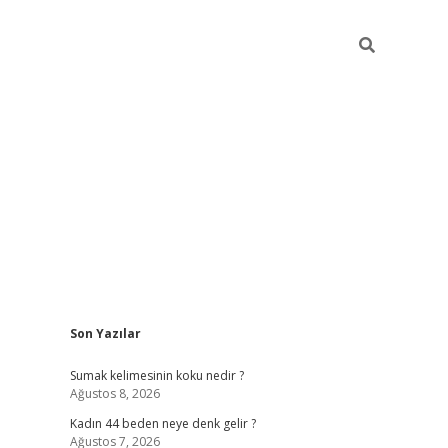
Sidebar
Son Yazılar
ilbet giriş
Sumak kelimesinin koku nedir ?
Ağustos 8, 2026
Kadın 44 beden neye denk gelir ?
Ağustos 7, 2026