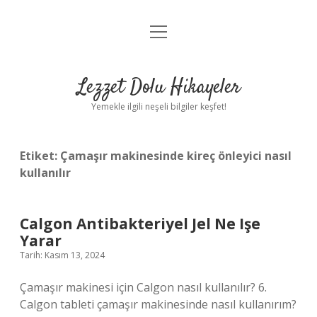
menüyü
Anasayfa
aç
Gizlilik Politikası
Lezzet Dolu Hikayeler
Yasal Uyarı
Yemekle ilgili neşeli bilgiler keşfet!
Hakkımızda
Etiket:
Çamaşır makinesinde kireç önleyici nasıl
kullanılır
Calgon Antibakteriyel Jel Ne Işe
Yarar
Tarih: Kasım 13, 2024
Çamaşır makinesi için Calgon nasıl kullanılır? 6.
Calgon tableti çamaşır makinesinde nasıl kullanırım?