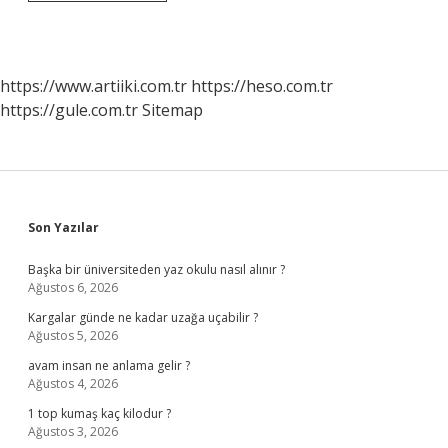
Antibakteriyel
Jel
Ne
Işe
Yarar
https://www.artiiki.com.tr
https://heso.com.tr
https://gule.com.tr
Sitemap
Sidebar
Son Yazılar
Başka bir üniversiteden yaz okulu nasıl alınır ?
Ağustos 6, 2026
Kargalar günde ne kadar uzağa uçabilir ?
Ağustos 5, 2026
avam insan ne anlama gelir ?
Ağustos 4, 2026
1 top kumaş kaç kilodur ?
Ağustos 3, 2026