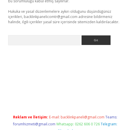
bu sorumluluğu kabul etmiş sayılırlar.
Hukuka ve yasal düzenlemelere aykırı olduğunu düşündüğünüz
içerikleri,
backlinkpanelicomtr@gmail.com
adresine bildirmeniz
halinde, ilgili içerikler yasal süre içerisinde sitemizden kaldırılacaktır.
Arama
iriş
Reklam ve İletişim:
E-mail:
backlinkpaneli@gmail.com
Teams:
forumhizmeti@gmail.com
Whatsapp: 0262 606 0 726
Telegram: