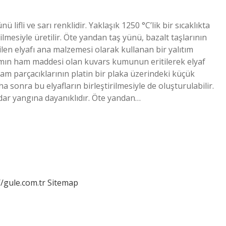
ifli ve sarı renklidir. Yaklaşık 1250 °C’lik bir sıcaklıkta
ilmesiyle üretilir. Öte yandan taş yünü, bazalt taşlarının
dilen elyafı ana malzemesi olarak kullanan bir yalıtım
mın ham maddesi olan kuvars kumunun eritilerek elyaf
 cam parçacıklarının platin bir plaka üzerindeki küçük
ha sonra bu elyafların birleştirilmesiyle de oluşturulabilir.
ar yangına dayanıklıdır. Öte yandan…
//gule.com.tr
Sitemap