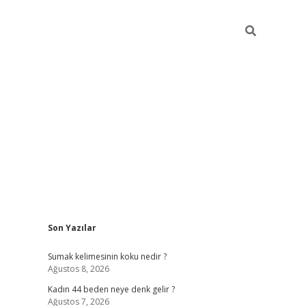
Sidebar
Son Yazılar
ilbet giriş
Sumak kelimesinin koku nedir ?
Ağustos 8, 2026
Kadın 44 beden neye denk gelir ?
Ağustos 7, 2026