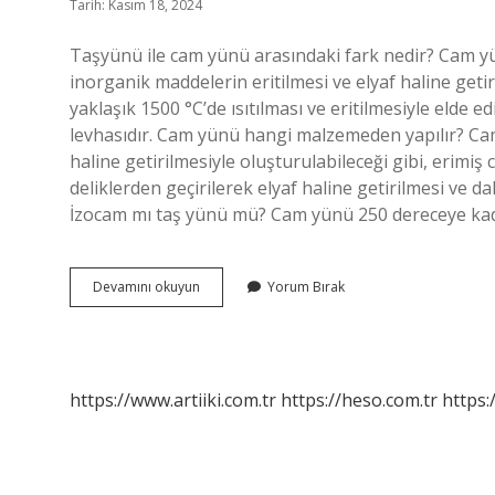
Tarih: Kasım 18, 2024
Taşyünü ile cam yünü arasındaki fark nedir? Cam yünü l
inorganik maddelerin eritilmesi ve elyaf haline getir
yaklaşık 1500 °C’de ısıtılması ve eritilmesiyle elde e
levhasıdır. Cam yünü hangi malzemeden yapılır? Ca
haline getirilmesiyle oluşturulabileceği gibi, erimiş
deliklerden geçirilerek elyaf haline getirilmesi ve da
İzocam mı taş yünü mü? Cam yünü 250 dereceye kad
Cam
Devamını okuyun
Yorum Bırak
Yünü
Yerine
Ne
Kullanılabilir
https://www.artiiki.com.tr
https://heso.com.tr
https: