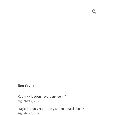
Sidebar
Son Yazılar
ilbet giriş
Kadın 44 beden neye denk gelir ?
Ağustos 7, 2026
Başka bir üniversiteden yaz okulu nasıl alınır ?
Ağustos 6, 2026