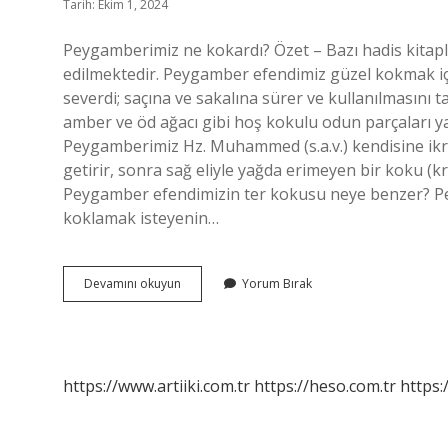
Tarih: Ekim 1, 2024
Peygamberimiz ne kokardı? Özet – Bazı hadis kitap
edilmektedir. Peygamber efendimiz güzel kokmak içi
severdi; saçına ve sakalına sürer ve kullanılmasını t
amber ve öd ağacı gibi hoş kokulu odun parçaları 
Peygamberimiz Hz. Muhammed (s.a.v.) kendisine ikr
getirir, sonra sağ eliyle yağda erimeyen bir koku (k
Peygamber efendimizin ter kokusu neye benzer? Pe
koklamak isteyenin…
Peygamberimiz
Devamını okuyun
Yorum Bırak
Ne
Kokusu
Sürerdi
https://www.artiiki.com.tr
https://heso.com.tr
https: