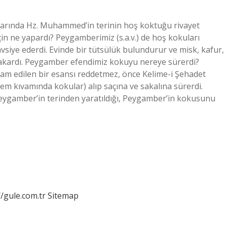
larında Hz. Muhammed’in terinin hoş koktuğu rivayet
n ne yapardı? Peygamberimiz (s.a.v.) de hoş kokuları
avsiye ederdi. Evinde bir tütsülük bulundurur ve misk, kafur,
yakardı. Peygamber efendimiz kokuyu nereye sürerdi?
am edilen bir esansı reddetmez, önce Kelime-i Şehadet
rem kıvamında kokular) alıp saçına ve sakalına sürerdi.
ygamber’in terinden yaratıldığı, Peygamber’in kokusunu
//gule.com.tr
Sitemap