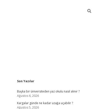
Sidebar
Son Yazılar
ilbet giriş
Başka bir üniversiteden yaz okulu nasıl alınır ?
Ağustos 6, 2026
Kargalar günde ne kadar uzağa uçabilir ?
Ağustos 5, 2026