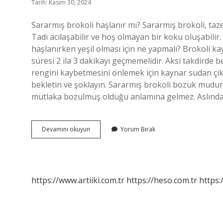
Tarih: Kasım 30, 2024
Sararmış brokoli haşlanır mı? Sararmış brokoli, tazel
Tadı acılaşabilir ve hoş olmayan bir koku oluşabilir.
haşlanırken yeşil olması için ne yapmalı? Brokoli k
süresi 2 ila 3 dakikayı geçmemelidir. Aksi takdirde b
rengini kaybetmesini önlemek için kaynar sudan çık
bekletin ve şoklayın. Sararmış brokoli bozuk mudur
mutlaka bozulmuş olduğu anlamına gelmez. Aslınd
Brokoli
Devamını okuyun
Yorum Bırak
Haşlanırken
Neden
Sararır
https://www.artiiki.com.tr
https://heso.com.tr
https: