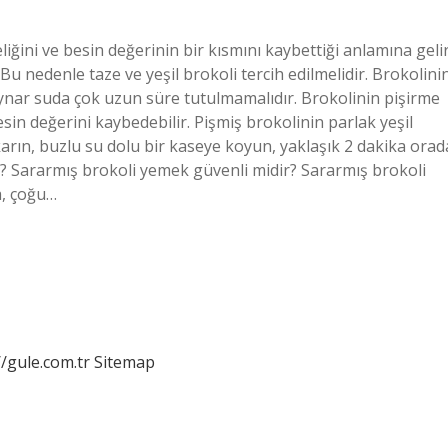
iğini ve besin değerinin bir kısmını kaybettiği anlamına gelir
 Bu nedenle taze ve yeşil brokoli tercih edilmelidir. Brokolini
aynar suda çok uzun süre tutulmamalıdır. Brokolinin pişirme
esin değerini kaybedebilir. Pişmiş brokolinin parlak yeşil
arın, buzlu su dolu bir kaseye koyun, yaklaşık 2 dakika orad
? Sararmış brokoli yemek güvenli midir? Sararmış brokoli
a, çoğu…
//gule.com.tr
Sitemap