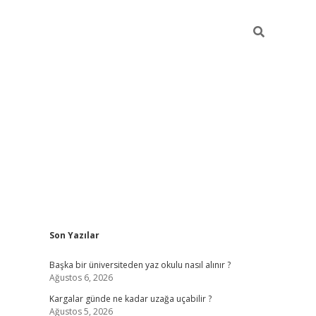
Sidebar
Son Yazılar
ilbet giriş
Başka bir üniversiteden yaz okulu nasıl alınır ?
Ağustos 6, 2026
Kargalar günde ne kadar uzağa uçabilir ?
Ağustos 5, 2026