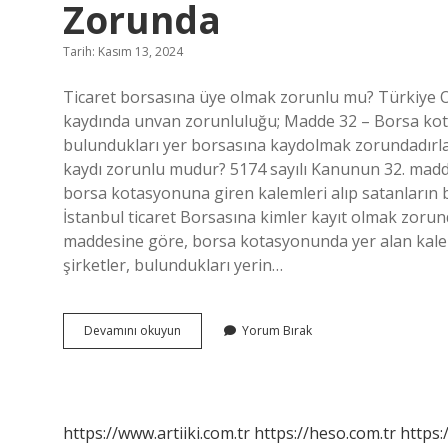
Zorunda
Tarih: Kasım 13, 2024
Ticaret borsasına üye olmak zorunlu mu? Türkiye Od
kaydında unvan zorunluluğu; Madde 32 – Borsa kotun
bulundukları yer borsasına kaydolmak zorundadırlar
kaydı zorunlu mudur? 5174 sayılı Kanunun 32. madde
borsa kotasyonuna giren kalemleri alıp satanların 
İstanbul ticaret Borsasına kimler kayıt olmak zorun
maddesine göre, borsa kotasyonunda yer alan kaleml
şirketler, bulundukları yerin…
Kimler
Devamını okuyun
Yorum Bırak
Ticaret
Borsasına
Kayıt
Olmak
Zorunda
https://www.artiiki.com.tr
https://heso.com.tr
https: