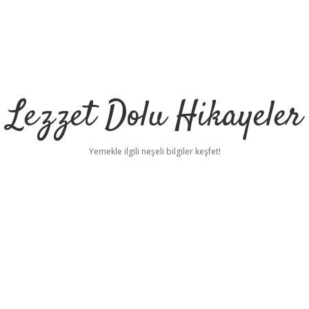
Lezzet Dolu Hikayeler
Yemekle ilgili neşeli bilgiler keşfet!