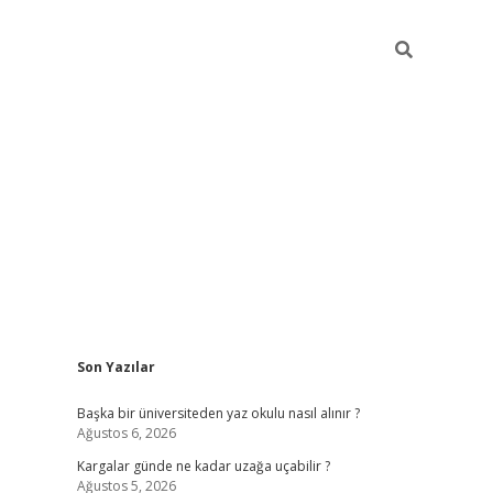
Sidebar
Son Yazılar
ilbet giriş
Başka bir üniversiteden yaz okulu nasıl alınır ?
Ağustos 6, 2026
Kargalar günde ne kadar uzağa uçabilir ?
Ağustos 5, 2026