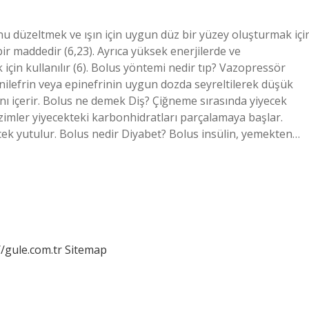
u düzeltmek ve ışın için uygun düz bir yüzey oluşturmak içi
r maddedir (6,23). Ayrıca yüksek enerjilerde ve
için kullanılır (6). Bolus yöntemi nedir tıp? Vazopressör
nilefrin veya epinefrinin uygun dozda seyreltilerek düşük
ı içerir. Bolus ne demek Diş? Çiğneme sırasında yiyecek
zimler yiyecekteki karbonhidratları parçalamaya başlar.
cek yutulur. Bolus nedir Diyabet? Bolus insülin, yemekten…
//gule.com.tr
Sitemap