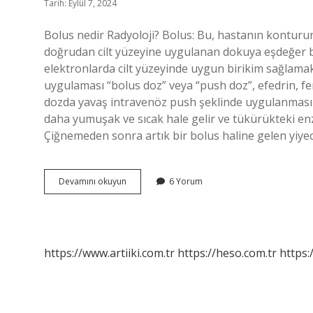
Tarih: Eylül 7, 2024
Bolus nedir Radyoloji? Bolus: Bu, hastanın konturun
doğrudan cilt yüzeyine uygulanan dokuya eşdeğer bi
elektronlarda cilt yüzeyinde uygun birikim sağlamak 
uygulaması “bolus doz” veya “push doz”, efedrin, fe
dozda yavaş intravenöz push şeklinde uygulanmasın
daha yumuşak ve sıcak hale gelir ve tükürükteki en
Çiğnemeden sonra artık bir bolus haline gelen yiye
Bolus
Devamını okuyun
6 Yorum
Nedir
Dkt
https://www.artiiki.com.tr
https://heso.com.tr
https: