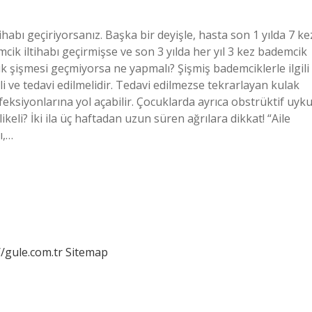
habı geçiriyorsanız. Başka bir deyişle, hasta son 1 yılda 7 ke
cik iltihabı geçirmişse ve son 3 yılda her yıl 3 kez bademcik
ik şişmesi geçmiyorsa ne yapmalı? Şişmiş bademciklerle ilgili
ve tedavi edilmelidir. Tedavi edilmezse tekrarlayan kulak
eksiyonlarına yol açabilir. Çocuklarda ayrıca obstrüktif uyk
eli? İki ila üç haftadan uzun süren ağrılara dikkat! “Aile
ı,…
//gule.com.tr
Sitemap