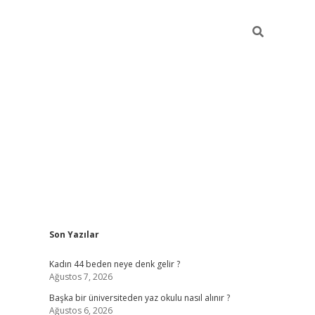
Sidebar
Son Yazılar
ilbet giriş
Kadın 44 beden neye denk gelir ?
Ağustos 7, 2026
Başka bir üniversiteden yaz okulu nasıl alınır ?
Ağustos 6, 2026