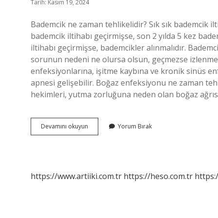
Tarih: Kasım 19, 2024
Bademcik ne zaman tehlikelidir? Sık sık bademcik ilti
bademcik iltihabı geçirmişse, son 2 yılda 5 kez badem
iltihabı geçirmişse, bademcikler alınmalıdır. Bademc
sorunun nedeni ne olursa olsun, geçmezse izlenmeli 
enfeksiyonlarına, işitme kaybına ve kronik sinüs enf
apnesi gelişebilir. Boğaz enfeksiyonu ne zaman tehlik
hekimleri, yutma zorluğuna neden olan boğaz ağrıs
Bademcik
Devamını okuyun
Yorum Bırak
Sismesi
Ne
Zaman
Tehlikeli
https://www.artiiki.com.tr
https://heso.com.tr
https: