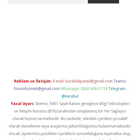
 giriş
Reklam ve İletişim:
E-mail:
backlinkpaneli@gmail.com
Teams:
forumhizmeti@gmail.com
Whatsapp: 0262 606 0 726
Telegram:
@karabul
Yasal Uyarı:
Sitemiz, 5651 Sayılı Kanun gereğince Bilgi Teknolojileri
ve İletişim Kurumu (BTK) tarafından onaylanmış bir Yer Sağlayıcı
olarak hizmet vermektedir. Bu nedenle, sitedeki içerikleri proaktif
olarak denetleme veya araştırma yükümlülüğümüz bulunmamaktadır.
Ancak, üyelerimiz yazdıkları içeriklerin sorumluluğunu taşımakta olup,