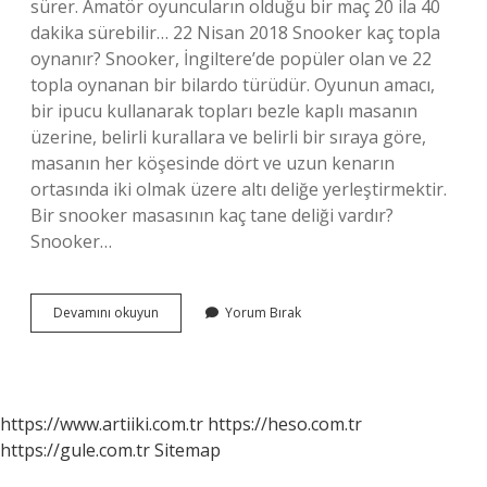
sürer. Amatör oyuncuların olduğu bir maç 20 ila 40
dakika sürebilir… 22 Nisan 2018 Snooker kaç topla
oynanır? Snooker, İngiltere’de popüler olan ve 22
topla oynanan bir bilardo türüdür. Oyunun amacı,
bir ipucu kullanarak topları bezle kaplı masanın
üzerine, belirli kurallara ve belirli bir sıraya göre,
masanın her köşesinde dört ve uzun kenarın
ortasında iki olmak üzere altı deliğe yerleştirmektir.
Bir snooker masasının kaç tane deliği vardır?
Snooker…
Snooker
Devamını okuyun
Yorum Bırak
Masasi
Kac
Metre
https://www.artiiki.com.tr
https://heso.com.tr
https://gule.com.tr
Sitemap