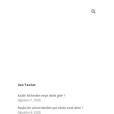
Sidebar
Son Yazılar
ilbet giriş
Kadın 44 beden neye denk gelir ?
Ağustos 7, 2026
Başka bir üniversiteden yaz okulu nasıl alınır ?
Ağustos 6, 2026