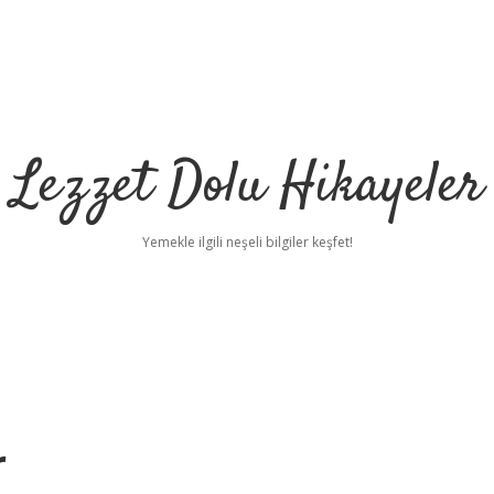
Lezzet Dolu Hikayeler
Yemekle ilgili neşeli bilgiler keşfet!
r