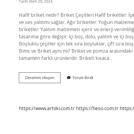
Tarih: Ekim 29, 2024
Hafif briket nedir? Briket Çeşitleri Hafif briketler: İ
ve ses yalıtımı sağlar. Ağır briketler: Yoğun malzem
briketler: Yalıtım malzemesi içerir ve enerji verimliliğ
tasarıma göre değişir. İçi boş, dolu, yalıtım ve içi b
Boşluklu çeşitler için tek sıra boşluklar, çift sıra bo
Bims ve Briket aynı mı? Briket ve pomza arasındaki 
tamamen farklı ürünlerdir. Briketi kısaca…
Hafif
Devamını okuyun
Yorum Bırak
Briket
Ne
Denir
https://www.artiiki.com.tr
https://heso.com.tr
https: