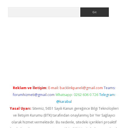
Arama
iriş
Reklam ve İletişim:
E-mail:
backlinkpaneli@gmail.com
Teams:
forumhizmeti@gmail.com
Whatsapp: 0262 606 0 726
Telegram:
@karabul
Yasal Uyarı:
Sitemiz, 5651 Sayılı Kanun gereğince Bilgi Teknolojileri
ve İletişim Kurumu (BTK) tarafından onaylanmış bir Yer Sağlayıcı
olarak hizmet vermektedir. Bu nedenle, sitedeki içerikleri proaktif