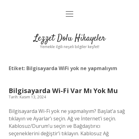
menüyü
Anasayfa
aç
Gizlilik Politikası
Lezzet Dolu Hikayeler
Yasal Uyarı
Yemekle ilgili neşeli bilgiler keşfet!
Hakkımızda
Etiket:
Bilgisayarda WiFi yok ne yapmalıyım
Bilgisayarda Wi-Fi Var Mı Yok Mu
Tarih: Kasım 13, 2024
Bilgisayarda Wi-Fi yok ne yapmalıyım? Başlat’a sağ
tıklayın ve Ayarlar’ı seçin. Ağ ve İnternet’i seçin.
Kablosuz/Durum’u seçin ve Bağdaştırıcı
seçeneklerini değiştir’i tıklayın. Kablosuz Ağ