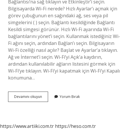
Bağlantısı’na sağ tıklayın ve Etkinleştir’i seçin.
Bilgisayarda Wi-Fi nerede? Hızlı Ayarlar’ı açmak için
görev çubuğunun en sağındaki ağ, ses veya pil
simgelerini ( ) seçin. Bağlantı kesildiğinde Bağlantı
Kesildi simgesi görünür. Hızlı Wi-Fi ayarında Wi-Fi
bağlantılarını yönet’i seçin. Kullanmak istediğiniz Wi-
Fi ağını seçin, ardından Bağlan’ı seçin. Bilgisayarın
Wi-Fi özelliği nasıl açılır? Başlat ve Ayarlar’a tıklayın.
Ağ ve İnternet’i seçin. Wi-Fi’yi Açık’a kaydırın,
ardından kullanılabilir ağların listesini görmek için
Wi-Fi’ye tıklayın. Wi-Fi’yi kapatmak için Wi-Fi’yi Kapalı
konumuna…
Bilgisayarda
Devamını okuyun
Yorum Bırak
Wi-
Fi
Var
Mı
Yok
https://www.artiiki.com.tr
https://heso.com.tr
Mu