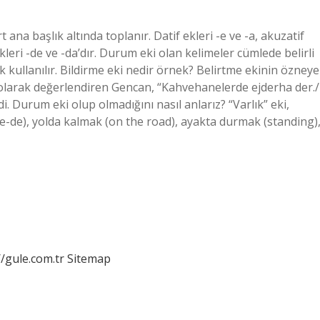
ana başlık altında toplanır. Datif ekleri -e ve -a, akuzatif
kleri -de ve -da’dır. Durum eki olan kelimeler cümlede belirli
k kullanılır. Bildirme eki nedir örnek? Belirtme ekinin özneye
e olarak değerlendiren Gencan, “Kahvehanelerde ejderha der./
i. Durum eki olup olmadığını nasıl anlarız? “Varlık” eki,
ve-de), yolda kalmak (on the road), ayakta durmak (standing)
//gule.com.tr
Sitemap