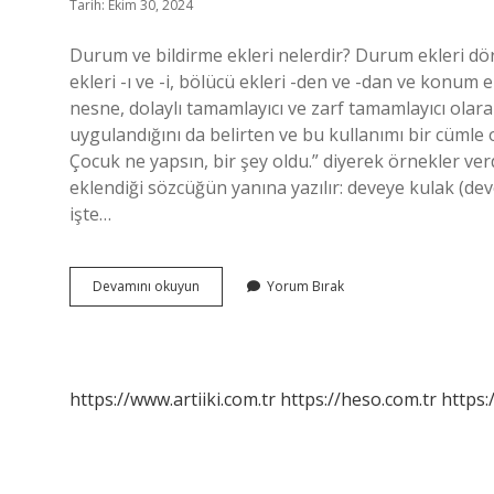
Tarih: Ekim 30, 2024
Durum ve bildirme ekleri nelerdir? Durum ekleri dört 
ekleri -ı ve -i, bölücü ekleri -den ve -dan ve konum e
nesne, dolaylı tamamlayıcı ve zarf tamamlayıcı olara
uygulandığını da belirten ve bu kullanımı bir cüml
Çocuk ne yapsın, bir şey oldu.” diyerek örnekler verd
eklendiği sözcüğün yanına yazılır: deveye kulak (de
işte…
Durum
Devamını okuyun
Yorum Bırak
Ve
Bildirme
Ekleri
Nedir
https://www.artiiki.com.tr
https://heso.com.tr
https: