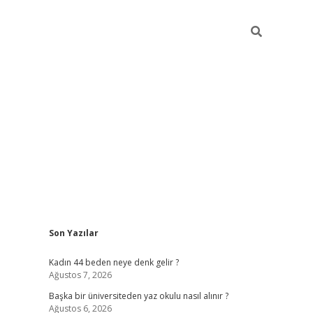
Sidebar
Son Yazılar
ilbet giriş
Kadın 44 beden neye denk gelir ?
Ağustos 7, 2026
Başka bir üniversiteden yaz okulu nasıl alınır ?
Ağustos 6, 2026