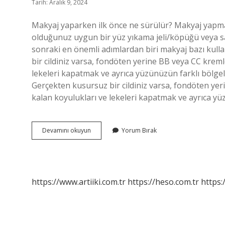
Tarih: Aralık 9, 2024
Makyaj yaparken ilk önce ne sürülür? Makyaj yapm
olduğunuz uygun bir yüz yıkama jeli/köpüğü veya sa
sonraki en önemli adımlardan biri makyaj bazı kul
bir cildiniz varsa, fondöten yerine BB veya CC kreml
lekeleri kapatmak ve ayrıca yüzünüzün farklı bölgele
Gerçekten kusursuz bir cildiniz varsa, fondöten yer
kalan koyulukları ve lekeleri kapatmak ve ayrıca yü
Makyajdan
Devamını okuyun
Yorum Bırak
Önce
Hangi
Krem
Sürülür
https://www.artiiki.com.tr
https://heso.com.tr
https: