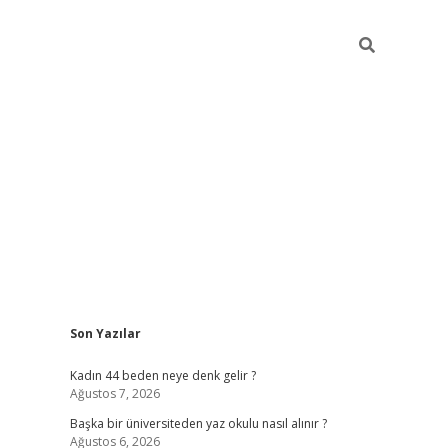
Sidebar
Son Yazılar
ilbet giriş
Kadın 44 beden neye denk gelir ?
Ağustos 7, 2026
Başka bir üniversiteden yaz okulu nasıl alınır ?
Ağustos 6, 2026