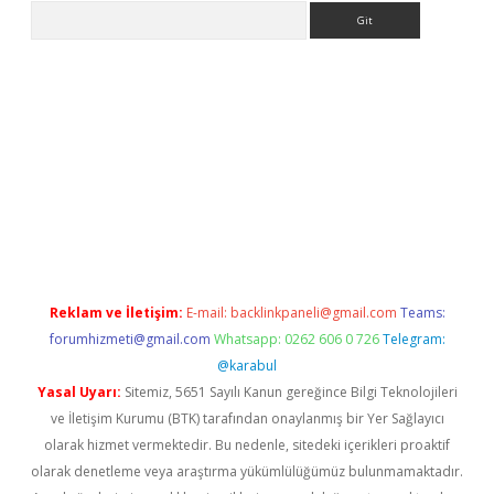
Arama
iriş
Reklam ve İletişim:
E-mail:
backlinkpaneli@gmail.com
Teams:
forumhizmeti@gmail.com
Whatsapp: 0262 606 0 726
Telegram:
@karabul
Yasal Uyarı:
Sitemiz, 5651 Sayılı Kanun gereğince Bilgi Teknolojileri
ve İletişim Kurumu (BTK) tarafından onaylanmış bir Yer Sağlayıcı
olarak hizmet vermektedir. Bu nedenle, sitedeki içerikleri proaktif
olarak denetleme veya araştırma yükümlülüğümüz bulunmamaktadır.