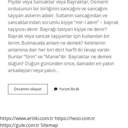
Pişdar veya Sancaktar veya Bayraktar, Osmanlı
ordusunun bir birliğinin sancağını ve sancağını
taşıyan askerin adıdır. Sultanın sancağından ve
sancaklarından sorumlu kişiye “mir-i alem” – bayrak
taşıyıcısı denir. Bayrağı tasiyan kişiye ne denir?
Bayrak veya sancak taşıyanlar için kullanılan bir
terim. Bulmacada anlam ne demek? Kelimenin
anlamına dair her biri dört harfli iki cevap vardır.
Bunlar “Sinn” ve “Manie”dir. Bayraktar ne demek
düğün? Düğün gününden önce, damadın en yakın
arkadaşları veya yakın…
Bulmacada
Devamını okuyun
Yorum Bırak
Bayraktar
Ne
Demek
https://www.artiiki.com.tr
https://heso.com.tr
https://gule.com.tr
Sitemap