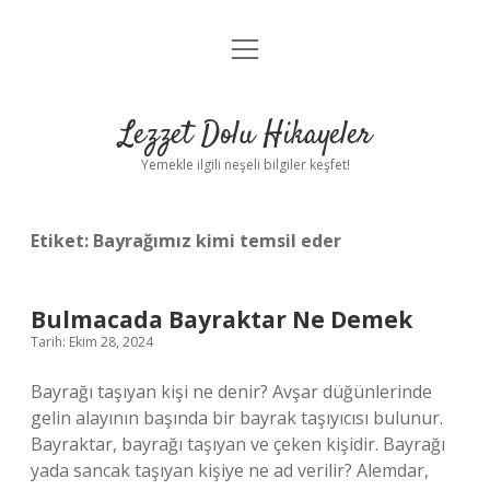
menüyü
Anasayfa
aç
Gizlilik Politikası
Lezzet Dolu Hikayeler
Yasal Uyarı
Yemekle ilgili neşeli bilgiler keşfet!
Hakkımızda
Etiket:
Bayrağımız kimi temsil eder
Bulmacada Bayraktar Ne Demek
Tarih: Ekim 28, 2024
Bayrağı taşıyan kişi ne denir? Avşar düğünlerinde
gelin alayının başında bir bayrak taşıyıcısı bulunur.
Bayraktar, bayrağı taşıyan ve çeken kişidir. Bayrağı
yada sancak taşıyan kişiye ne ad verilir? Alemdar,