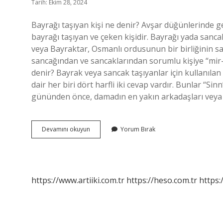
Tarih: Ekim 28, 2024
Bayrağı taşıyan kişi ne denir? Avşar düğünlerinde ge
bayrağı taşıyan ve çeken kişidir. Bayrağı yada sanca
veya Bayraktar, Osmanlı ordusunun bir birliğinin san
sancağından ve sancaklarından sorumlu kişiye “mir-i 
denir? Bayrak veya sancak taşıyanlar için kullanıl
dair her biri dört harfli iki cevap vardır. Bunlar “
gününden önce, damadın en yakın arkadaşları veya
Bulmacada
Devamını okuyun
Yorum Bırak
Bayraktar
Ne
Demek
https://www.artiiki.com.tr
https://heso.com.tr
https: