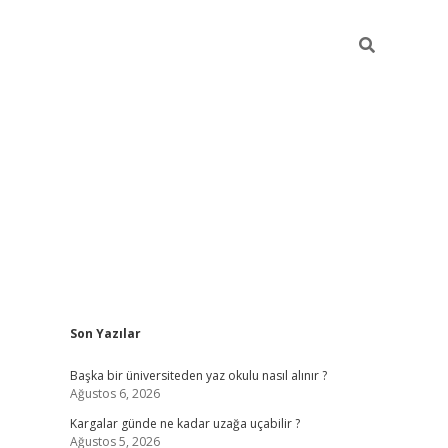
Sidebar
Son Yazılar
ilbet giriş
Başka bir üniversiteden yaz okulu nasıl alınır ?
Ağustos 6, 2026
Kargalar günde ne kadar uzağa uçabilir ?
Ağustos 5, 2026