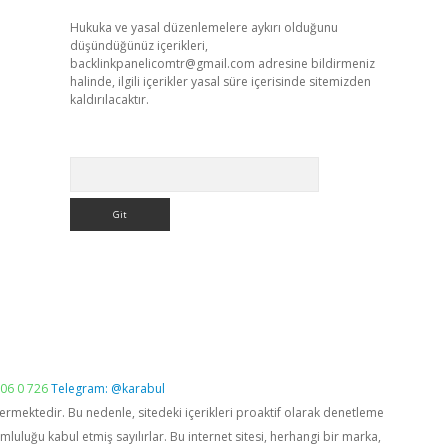
Hukuka ve yasal düzenlemelere aykırı olduğunu
düşündüğünüz içerikleri,
backlinkpanelicomtr@gmail.com
adresine bildirmeniz
halinde, ilgili içerikler yasal süre içerisinde sitemizden
kaldırılacaktır.
Arama
06 0 726
Telegram: @karabul
vermektedir. Bu nedenle, sitedeki içerikleri proaktif olarak denetleme
luğu kabul etmiş sayılırlar. Bu internet sitesi, herhangi bir marka,