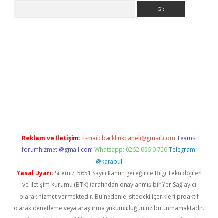
Arama
iriş
Reklam ve İletişim:
E-mail:
backlinkpaneli@gmail.com
Teams:
forumhizmeti@gmail.com
Whatsapp: 0262 606 0 726
Telegram:
@karabul
Yasal Uyarı:
Sitemiz, 5651 Sayılı Kanun gereğince Bilgi Teknolojileri
ve İletişim Kurumu (BTK) tarafından onaylanmış bir Yer Sağlayıcı
olarak hizmet vermektedir. Bu nedenle, sitedeki içerikleri proaktif
olarak denetleme veya araştırma yükümlülüğümüz bulunmamaktadır.