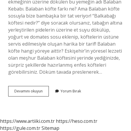
ekmeğinin üzerine dökülen bu yemeğin adı Balaban
Kebabı. Balaban köfte farkı ne? Ama Balaban köfte
sosuyla bize bambaşka bir tat veriyor! “Balkabağı
köftesi nedir?” diye soracak olursanız, tabağın altına
yerleştirilen pidelerin üzerine et suyu dökülüp,
yoğurt ve domates sosu eklenip, köftelerin üstüne
servis edilmesiyle oluşan harika bir tarif! Balaban
köfte hangi yöreye aittir? Eskişehir’in yöresel lezzeti
olan meşhur Balaban köftesini yerinde yediğinizde,
sürpriz şekillerde hazırlanmış enfes köfteleri
görebilirsiniz. Döküm tavada preslenerek…
Balaban
Devamını okuyun
Yorum Bırak
Yemeği
Nedir
https://www.artiiki.com.tr
https://heso.com.tr
https://gule.com.tr
Sitemap