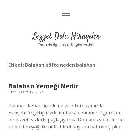
menüyü
Anasayfa
aç
Gizlilik Politikası
Lezzet Dolu Hikayeler
Yasal Uyarı
Yemekle ilgili neşeli bilgiler keşfet!
Hakkımızda
Etiket:
Balaban köfte neden balaban
Balaban Yemeği Nedir
Tarih: Kasım 12, 2024
Balaban kebabı içinde ne var? Bu sayımızda
Eskişehir’e gittiğinizde mutlaka denemeniz gereken
bir lezzeti sizlerle paylaşıyoruz. Domates sosu, köfte
ve bol tereyağı ile nefis bir et suyuna batırılmış pide