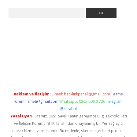
Arama
bet giriş
Reklam ve İletişim:
E-mail:
backlinkpaneli@gmail.com
Teams:
forumhizmeti@gmail.com
Whatsapp: 0262 606 0 726
Telegram:
@karabul
Yasal Uyarı:
Sitemiz, 5651 Sayılı Kanun gereğince Bilgi Teknolojileri
ve İletişim Kurumu (BTK) tarafından onaylanmış bir Yer Sağlayıcı
olarak hizmet vermektedir. Bu nedenle, sitedeki içerikleri proaktif