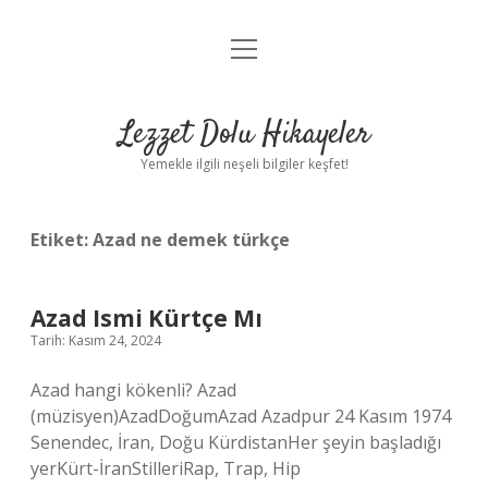
menüyü
Anasayfa
aç
Gizlilik Politikası
Lezzet Dolu Hikayeler
Yasal Uyarı
Yemekle ilgili neşeli bilgiler keşfet!
Hakkımızda
Etiket:
Azad ne demek türkçe
Azad Ismi Kürtçe Mı
Tarih: Kasım 24, 2024
Azad hangi kökenli? Azad
(müzisyen)AzadDoğumAzad Azadpur 24 Kasım 1974
Senendec, İran, Doğu KürdistanHer şeyin başladığı
yerKürt-İranStilleriRap, Trap, Hip