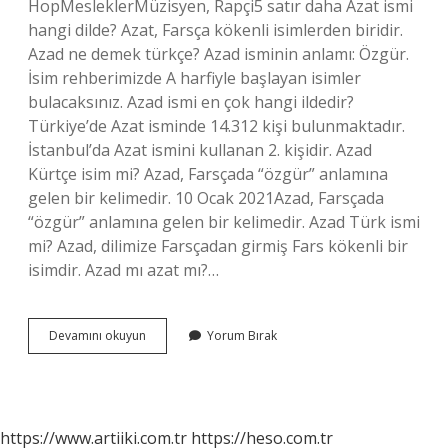
HopMesleklerMüzisyen, Rapçi5 satır daha Azat ismi
hangi dilde? Azat, Farsça kökenli isimlerden biridir.
Azad ne demek türkçe? Azad isminin anlamı: Özgür.
İsim rehberimizde A harfiyle başlayan isimler
bulacaksınız. Azad ismi en çok hangi ildedir?
Türkiye’de Azat isminde 14.312 kişi bulunmaktadır.
İstanbul’da Azat ismini kullanan 2. kişidir. Azad
Kürtçe isim mi? Azad, Farsçada “özgür” anlamına
gelen bir kelimedir. 10 Ocak 2021Azad, Farsçada
“özgür” anlamına gelen bir kelimedir. Azad Türk ismi
mi? Azad, dilimize Farsçadan girmiş Fars kökenli bir
isimdir. Azad mı azat mı?…
Azad
Devamını okuyun
Yorum Bırak
Ismi
Kürtçe
Mı
https://www.artiiki.com.tr
https://heso.com.tr