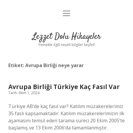
menüyü
Anasayfa
aç
Gizlilik Politikası
Lezzet Dolu Hikayeler
Yasal Uyarı
Yemekle ilgili neşeli bilgiler keşfet!
Hakkımızda
Etiket:
Avrupa Birliği neye yarar
Avrupa Birliği Türkiye Kaç Fasıl Var
Tarih: Ekim 1, 2024
Türkiye AB’de kaç fasıl var? Katılım müzakerelerimiz
35 faslı kapsamaktadır. Katılım müzakerelerimizin ilk
aşamasını temsil eden tarama süreci 20 Ekim 2005’te
başlamış ve 13 Ekim 2006’da tamamlanmıştır.