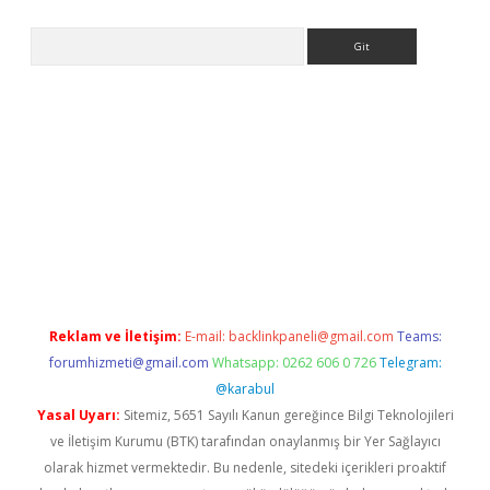
Arama
iriş
Reklam ve İletişim:
E-mail:
backlinkpaneli@gmail.com
Teams:
forumhizmeti@gmail.com
Whatsapp: 0262 606 0 726
Telegram:
@karabul
Yasal Uyarı:
Sitemiz, 5651 Sayılı Kanun gereğince Bilgi Teknolojileri
ve İletişim Kurumu (BTK) tarafından onaylanmış bir Yer Sağlayıcı
olarak hizmet vermektedir. Bu nedenle, sitedeki içerikleri proaktif