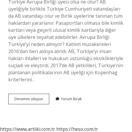
Türkiye Avrupa Birliği üyesi olsa ne olur? AB
üyeliğiyle birlikte Türkiye Cumhuriyeti vatandaşları
da AB vatandaşı olur ve Birlik üyelerine tanınan tüm
haklardan yararlanır. Pasaportları olmasa bile kimlik
kartları veya geçerli ulusal kimlik kartlarıyla diğer
üye ülkelere seyahat edebilirler. Avrupa Birliği
Türkiye’yi neden almıyor? Katılım müzakereleri
2016’dan beri askıya alındı. AB, Türkiye’yi insan
hakları ihlalleri ve hukukun üstünlüğü eksiklikleriyle
suçladı ve eleştirdi. 2017’de AB yetkilileri, Türkiye’nin
planlanan politikalarının AB üyeliği için Kopenhag
kriterlerini…
Avrupa
Devamını okuyun
Yorum Bırak
Birliği
Türkiye
Kaç
Fasıl
Var
https://www.artiiki.com.tr
https://heso.com.tr