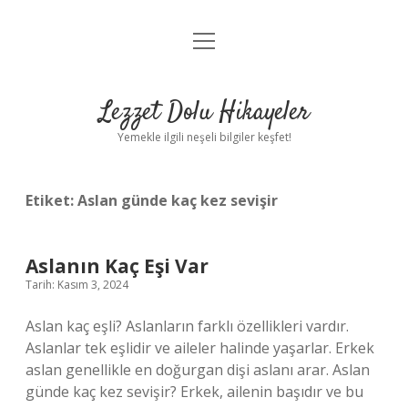
menüyü
Anasayfa
aç
Gizlilik Politikası
Lezzet Dolu Hikayeler
Yasal Uyarı
Yemekle ilgili neşeli bilgiler keşfet!
Hakkımızda
Etiket:
Aslan günde kaç kez sevişir
Aslanın Kaç Eşi Var
Tarih: Kasım 3, 2024
Aslan kaç eşli? Aslanların farklı özellikleri vardır.
Aslanlar tek eşlidir ve aileler halinde yaşarlar. Erkek
aslan genellikle en doğurgan dişi aslanı arar. Aslan
günde kaç kez sevişir? Erkek, ailenin başıdır ve bu