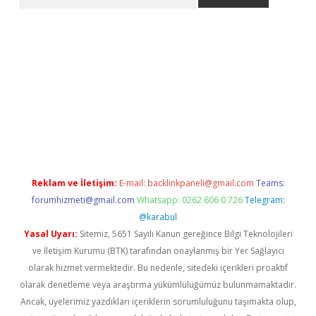
iriş
Reklam ve İletişim:
E-mail:
backlinkpaneli@gmail.com
Teams:
forumhizmeti@gmail.com
Whatsapp: 0262 606 0 726
Telegram:
@karabul
Yasal Uyarı:
Sitemiz, 5651 Sayılı Kanun gereğince Bilgi Teknolojileri
ve İletişim Kurumu (BTK) tarafından onaylanmış bir Yer Sağlayıcı
olarak hizmet vermektedir. Bu nedenle, sitedeki içerikleri proaktif
olarak denetleme veya araştırma yükümlülüğümüz bulunmamaktadır.
Ancak, üyelerimiz yazdıkları içeriklerin sorumluluğunu taşımakta olup,