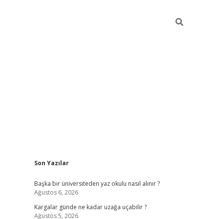
Sidebar
Son Yazılar
ilbet giriş
Başka bir üniversiteden yaz okulu nasıl alınır ?
Ağustos 6, 2026
Kargalar günde ne kadar uzağa uçabilir ?
Ağustos 5, 2026