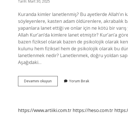
Tarih: Mart 30, 2025
Kuranda kimler lanetlenmiş? Bu ayetlerde Allah’ın k
söyleyenlere, kasten adam öldürenlere, akrabalık ba
yapanlara lanet ettiği ve onlar için ne kötü bir varış
Allah Kur’an’da kimlere lanet etmiştir? Kur’an’a göre
bazen fiziksel olarak bazen de psikolojik olarak ken
kulunu hem fiziksel hem de psikolojik olarak bu dün
lanetlenmek nedir? Lanetlenmek, doğru yoldan sapm
Aşağıdaki…
Lanetlenmiş
Devamını okuyun
Yorum Bırak
Insanlar
Kimlerdir
https://www.artiiki.com.tr
https://heso.com.tr
https: