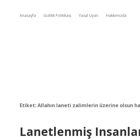
Anasayfa
Gizlilik Politikası
Yasal Uyarı
Hakkımızda
Etiket:
Allahın laneti zalimlerin üzerine olsun h
Lanetlenmiş Insanla