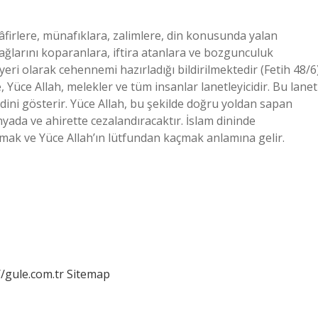
âfirlere, münafıklara, zalimlere, din konusunda yalan
ğlarını koparanlara, iftira atanlara ve bozgunculuk
 yeri olarak cehennemi hazırladığı bildirilmektedir (Fetih 48/6)
, Yüce Allah, melekler ve tüm insanlar lanetleyicidir. Bu lanet
dini gösterir. Yüce Allah, bu şekilde doğru yoldan sapan
yada ve ahirette cezalandıracaktır. İslam dininde
ak ve Yüce Allah’ın lütfundan kaçmak anlamına gelir.
//gule.com.tr
Sitemap