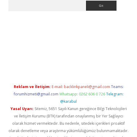
Arama
iriş
Reklam ve İletişim:
E-mail:
backlinkpaneli@gmail.com
Teams:
forumhizmeti@gmail.com
Whatsapp: 0262 606 0 726
Telegram:
@karabul
Yasal Uyarı:
Sitemiz, 5651 Sayılı Kanun gereğince Bilgi Teknolojileri
ve İletişim Kurumu (BTK) tarafından onaylanmış bir Yer Sağlayıcı
olarak hizmet vermektedir. Bu nedenle, sitedeki içerikleri proaktif
olarak denetleme veya araştırma yükümlülüğümüz bulunmamaktadır.