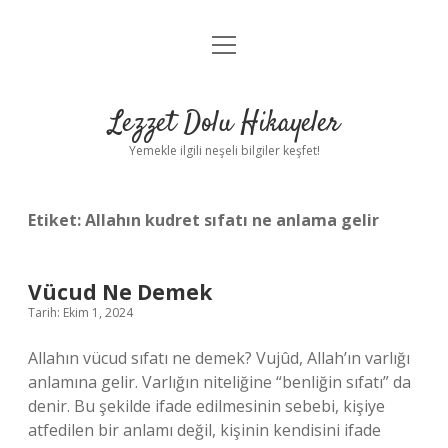
menüyü
Anasayfa
aç
Gizlilik Politikası
Lezzet Dolu Hikayeler
Yasal Uyarı
Yemekle ilgili neşeli bilgiler keşfet!
Hakkımızda
Etiket:
Allahın kudret sıfatı ne anlama gelir
Vücud Ne Demek
Tarih: Ekim 1, 2024
Allahın vücud sıfatı ne demek? Vujûd, Allah’ın varlığı
anlamına gelir. Varlığın niteliğine “benliğin sıfatı” da
denir. Bu şekilde ifade edilmesinin sebebi, kişiye
atfedilen bir anlamı değil, kişinin kendisini ifade