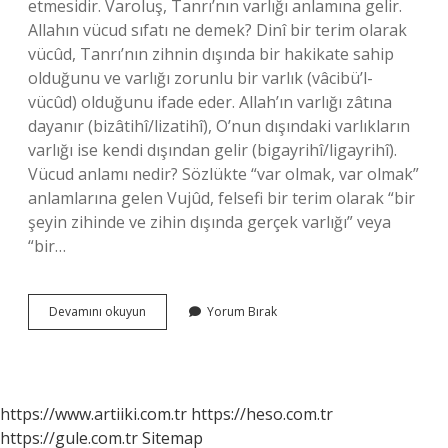
etmesidir. Varoluş, Tanrı’nın varlığı anlamına gelir.
Allahın vücud sıfatı ne demek? Dinî bir terim olarak
vücûd, Tanrı’nın zihnin dışında bir hakikate sahip
olduğunu ve varlığı zorunlu bir varlık (vâcibü’l-
vücûd) olduğunu ifade eder. Allah’ın varlığı zâtına
dayanır (bizâtihî/lizatihî), O’nun dışındaki varlıkların
varlığı ise kendi dışından gelir (bigayrihî/ligayrihî).
Vücud anlamı nedir? Sözlükte “var olmak, var olmak”
anlamlarına gelen Vujûd, felsefi bir terim olarak “bir
şeyin zihinde ve zihin dışında gerçek varlığı” veya
“bir…
Vücud
Devamını okuyun
Yorum Bırak
Ne
Demek
https://www.artiiki.com.tr
https://heso.com.tr
https://gule.com.tr
Sitemap