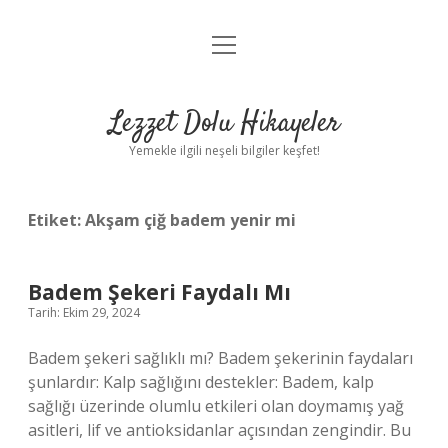
menüyü
Anasayfa
aç
Gizlilik Politikası
Lezzet Dolu Hikayeler
Yasal Uyarı
Yemekle ilgili neşeli bilgiler keşfet!
Hakkımızda
Etiket:
Akşam çiğ badem yenir mi
Badem Şekeri Faydalı Mı
Tarih: Ekim 29, 2024
Badem şekeri sağlıklı mı? Badem şekerinin faydaları
şunlardır: Kalp sağlığını destekler: Badem, kalp
sağlığı üzerinde olumlu etkileri olan doymamış yağ
asitleri, lif ve antioksidanlar açısından zengindir. Bu