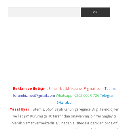
Arama
iriş
Reklam ve İletişim:
E-mail:
backlinkpaneli@gmail.com
Teams:
forumhizmeti@gmail.com
Whatsapp: 0262 606 0 726
Telegram:
@karabul
Yasal Uyarı:
Sitemiz, 5651 Sayılı Kanun gereğince Bilgi Teknolojileri
ve İletişim Kurumu (BTK) tarafından onaylanmış bir Yer Sağlayıcı
olarak hizmet vermektedir. Bu nedenle, sitedeki içerikleri proaktif