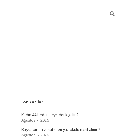
Sidebar
Son Yazılar
ilbet giriş
Kadın 44 beden neye denk gelir ?
Ağustos 7, 2026
Başka bir üniversiteden yaz okulu nasıl alınır ?
Ağustos 6, 2026