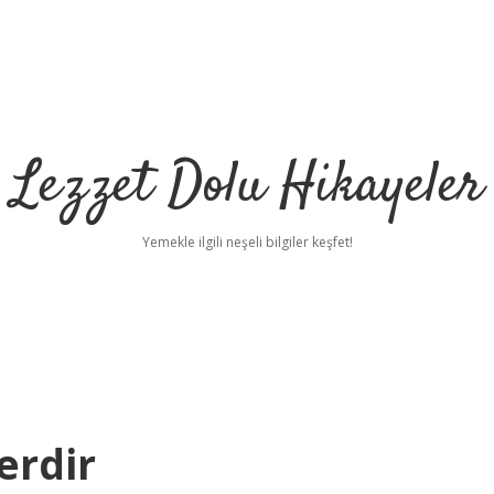
Lezzet Dolu Hikayeler
Yemekle ilgili neşeli bilgiler keşfet!
erdir