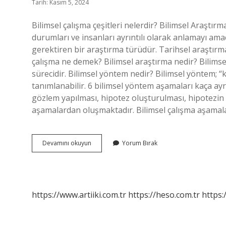
Tarih: Kasım 5, 2024
Bilimsel çalışma çeşitleri nelerdir? Bilimsel Araştır
durumları ve insanları ayrıntılı olarak anlamayı amaçla
gerektiren bir araştırma türüdür. Tarihsel araştırma 
çalışma ne demek? Bilimsel araştırma nedir? Bilimse
sürecidir. Bilimsel yöntem nedir? Bilimsel yöntem; “k
tanımlanabilir. 6 bilimsel yöntem aşamaları kaça ayr
gözlem yapılması, hipotez oluşturulması, hipotezin te
aşamalardan oluşmaktadır. Bilimsel çalışma aşamal
Bilimsel
Devamını okuyun
Yorum Bırak
Çalışma
Nelerdir
https://www.artiiki.com.tr
https://heso.com.tr
https: