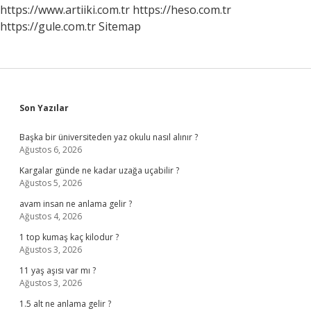
https://www.artiiki.com.tr
https://heso.com.tr
https://gule.com.tr
Sitemap
Sidebar
Son Yazılar
Başka bir üniversiteden yaz okulu nasıl alınır ?
Ağustos 6, 2026
Kargalar günde ne kadar uzağa uçabilir ?
Ağustos 5, 2026
avam insan ne anlama gelir ?
Ağustos 4, 2026
1 top kumaş kaç kilodur ?
Ağustos 3, 2026
11 yaş aşısı var mı ?
Ağustos 3, 2026
1.5 alt ne anlama gelir ?