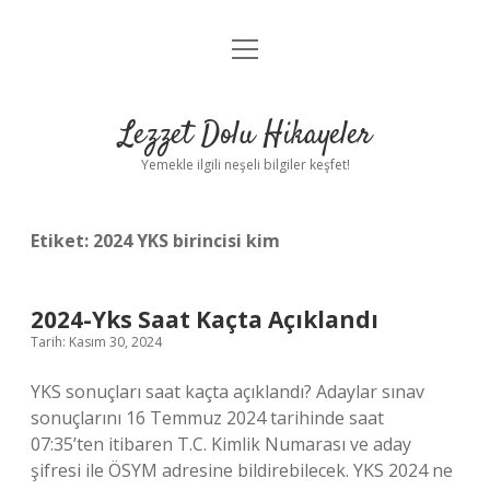
menüyü
Anasayfa
aç
Gizlilik Politikası
Lezzet Dolu Hikayeler
Yasal Uyarı
Yemekle ilgili neşeli bilgiler keşfet!
Hakkımızda
Etiket:
2024 YKS birincisi kim
2024-Yks Saat Kaçta Açıklandı
Tarih: Kasım 30, 2024
YKS sonuçları saat kaçta açıklandı? Adaylar sınav
sonuçlarını 16 Temmuz 2024 tarihinde saat
07:35’ten itibaren T.C. Kimlik Numarası ve aday
şifresi ile ÖSYM adresine bildirebilecek. YKS 2024 ne