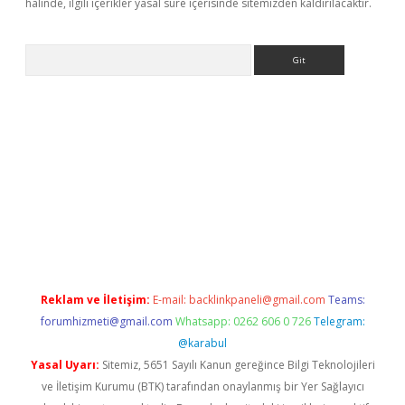
halinde, ilgili içerikler yasal süre içerisinde sitemizden kaldırılacaktır.
Arama
 giriş
Reklam ve İletişim:
E-mail:
backlinkpaneli@gmail.com
Teams:
forumhizmeti@gmail.com
Whatsapp: 0262 606 0 726
Telegram:
@karabul
Yasal Uyarı:
Sitemiz, 5651 Sayılı Kanun gereğince Bilgi Teknolojileri
ve İletişim Kurumu (BTK) tarafından onaylanmış bir Yer Sağlayıcı