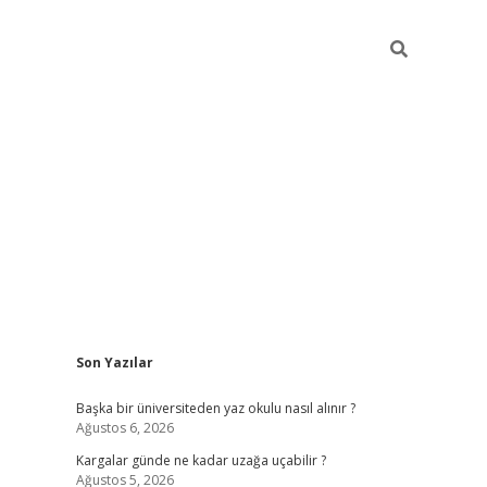
Sidebar
Son Yazılar
ilbet giriş
Başka bir üniversiteden yaz okulu nasıl alınır ?
Ağustos 6, 2026
Kargalar günde ne kadar uzağa uçabilir ?
Ağustos 5, 2026