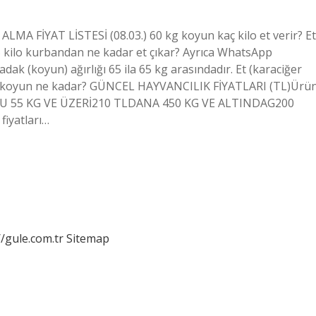
ALMA FİYAT LİSTESİ (08.03.) 60 kg koyun kaç kilo et verir? Et
. 65 kilo kurbandan ne kadar et çıkar? Ayrıca WhatsApp
adak (koyun) ağırlığı 65 ila 65 kg arasındadır. Et (karaciğer
5 kilo koyun ne kadar? GÜNCEL HAYVANCILIK FİYATLARI (TL)Ürü
U 55 KG VE ÜZERİ210 TLDANA 450 KG VE ALTINDAG200
iyatları…
//gule.com.tr
Sitemap