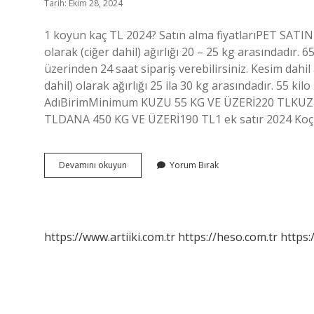
Tarih: Ekim 28, 2024
1 koyun kaç TL 2024? Satın alma fiyatlarıPET SATIN 
olarak (ciğer dahil) ağırlığı 20 – 25 kg arasındadır
üzerinden 24 saat sipariş verebilirsiniz. Kesim dahil 
dahil) olarak ağırlığı 25 ila 30 kg arasındadır. 5
AdıBirimMinimum KUZU 55 KG VE ÜZERİ220 TLKUZ
TLDANA 450 KG VE ÜZERİ190 TL1 ek satır 2024 Koç f
70
Devamını okuyun
Yorum Bırak
Kilo
Koyun
Ne
Kadar
https://www.artiiki.com.tr
https://heso.com.tr
https: