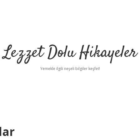
Lezzet Dolu Hikayeler
Yemekle ilgili neşeli bilgiler keşfet!
dar