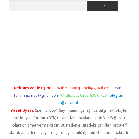
Arama
iriş
Reklam ve İletişim:
E-mail:
backlinkpaneli@gmail.com
Teams:
forumhizmeti@gmail.com
Whatsapp: 0262 606 0 726
Telegram:
@karabul
Yasal Uyarı:
Sitemiz, 5651 Sayılı Kanun gereğince Bilgi Teknolojileri
ve İletişim Kurumu (BTK) tarafından onaylanmış bir Yer Sağlayıcı
olarak hizmet vermektedir. Bu nedenle, sitedeki içerikleri proaktif
olarak denetleme veya araştırma yükümlülüğümüz bulunmamaktadır.