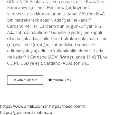
GÖLÜ’NDE. Adalar arasında en ucuzu ise Bursa’nın
Karacabey ilçesinde, Eskikaraağaç köyüne 2
kilometre uzaklıkta bulunan Uluabat Gölü’ndeki 45
bin metrekarelik adadır. Ada fiyatı ne kadar?
Cardano Verileri Cardano’nun bugünkü fiyatı ₺12.
Ada satın alınabilir mi? Genellikle yerleşime kapalı
olan küçük adalar bile Türk hukukundaki mal rejimi
çerçevesinde (örneğin, kat mülkiyeti senedi ile
edinme yoluyla) edinilip kullanılabilmektedir. 1 ada
ne kadar? 1 Cardano (ADA) fiyatı şu anda 11.42 TL ve
0.3348 USD’ye eşit. Cardano (ADA) son 24…
Ada
Devamını okuyun
Yorum Bırak
Fiyatları
Ne
Kadar
https://www.artiiki.com.tr
https://heso.com.tr
https://gule.com.tr
Sitemap