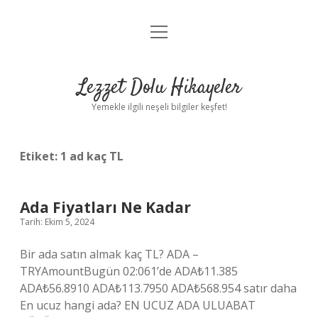
menüyü
Anasayfa
aç
Gizlilik Politikası
Lezzet Dolu Hikayeler
Yasal Uyarı
Yemekle ilgili neşeli bilgiler keşfet!
Hakkımızda
Etiket:
1 ad kaç TL
Ada Fiyatları Ne Kadar
Tarih: Ekim 5, 2024
Bir ada satın almak kaç TL? ADA –
TRYAmountBugün 02:061’de ADA₺11.385
ADA₺56.8910 ADA₺113.7950 ADA₺568.954 satır daha
En ucuz hangi ada? EN UCUZ ADA ULUABAT